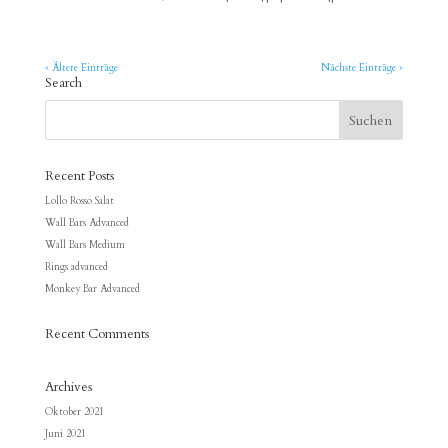
« Ältere Einträge
Nächste Einträge »
Search
Recent Posts
Lollo Rosso Salat
Wall Bars Advanced
Wall Bars Medium
Rings advanced
Monkey Bar Advanced
Recent Comments
Archives
Oktober 2021
Juni 2021