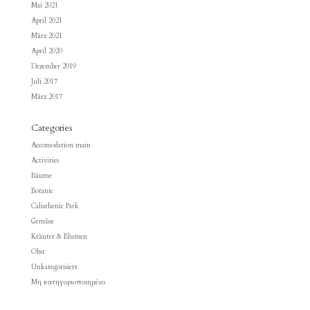
Mai 2021
April 2021
März 2021
April 2020
Dezember 2019
Juli 2017
März 2017
Categories
Accomodation main
Activities
Bäume
Botanic
Calisthenic Park
Gemüse
Kräuter & Blumen
Obst
Unkategorisiert
Μη κατηγοριοποιημένο