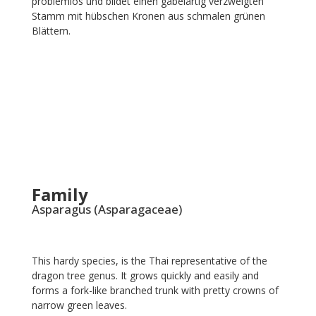
problemlos und bildet einen gabelartig verzweigten
Stamm mit hübschen Kronen aus schmalen grünen
Blättern.
Family
Asparagus (Asparagaceae)
This hardy species, is the Thai representative of the
dragon tree genus. It grows quickly and easily and
forms a fork-like branched trunk with pretty crowns of
narrow green leaves.