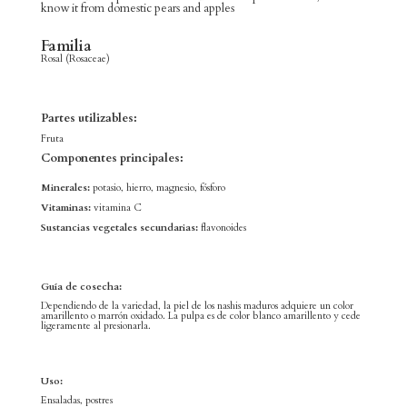
know it from domestic pears and apples
Familia
Rosal (Rosaceae)
Partes utilizables:
Fruta
Componentes principales:
Minerales:
potasio, hierro, magnesio, fósforo
Vitaminas:
vitamina C
Sustancias vegetales secundarias:
flavonoides
Guía de cosecha:
Dependiendo de la variedad, la piel de los nashis maduros adquiere un color
amarillento o marrón oxidado. La pulpa es de color blanco amarillento y cede
ligeramente al presionarla.
Uso:
Ensaladas, postres