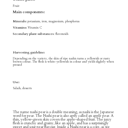
Fruit
Main components:
Minerals:
potassium, iron, magnesium, phosphorus
Vitamins:
Vitamin C
Secondary plant substances
: flavonoids
Harvesting guideline:
Depending on the variety, the skin of ripe nashis turns a yellowish or rusty
brown colour. The flesh is white-yellowish in colour and yields slightly when
pressed
Use:
Salads, desserts
The name nashi pear is a double meaning, as nashi is the Japanese
word for pear. The Nashi pear is also aptly called an apple pear. A
thin, yellow-green skin covers the apple-shaped fruit. The juicy
flesh is crunchy and grainy, like an apple, and has a surprisingly
sweet and sour pear flavour. Inside a Nashi pear is a core, as we