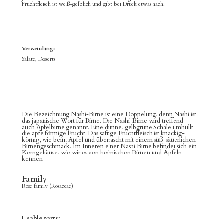
Fruchtfleisch ist weiß-gelblich und gibt bei Druck etwas nach.
Verwendung:
Salate, Desserts
Die Bezeichnung Nashi-Birne ist eine Doppelung, denn Nashi ist
das japanische Wort für Birne.
Die Nashi-Birne wird treffend
auch Apfelbirne genannt. Eine dünne, gelbgrüne Schale umhüllt
die apfelförmige Frucht. Das saftige Fruchtfleisch ist knackig-
körnig, wie beim Apfel und überrascht mit einem süß-säuerlichen
Birnengeschmack. Im Inneren einer Nashi Birne befindet sich ein
Kerngehäuse, wie wir es von heimischen Birnen und Äpfeln
kennen
Family
Rose family (Rosaceae)
Usable parts: