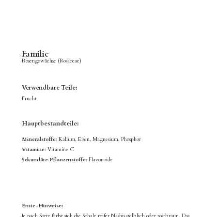
Familie
Rosengewächse (Rosaceae)
Verwendbare Teile:
Frucht
Hauptbestandteile:
Mineralstoffe
:
Kalium, Eisen, Magnesium, Phosphor
Vitamine
: Vitamine C
Sekundäre Pflanzenstoffe
:
Flavonoide
Ernte-Hinweise:
Je nach Sorte färbt sich die Schale reifer Nashis gelblich oder rostbraun. Das