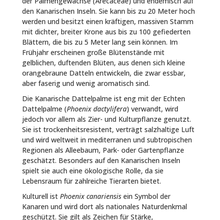
der Palmengewächse (Arecaceae) und endemisch auf
den Kanarischen Inseln. Sie kann bis zu 20 Meter hoch
werden und besitzt einen kräftigen, massiven Stamm
mit dichter, breiter Krone aus bis zu 100 gefiederten
Blättern, die bis zu 5 Meter lang sein können. Im
Frühjahr erscheinen große Blütenstände mit
gelblichen, duftenden Blüten, aus denen sich kleine
orangebraune Datteln entwickeln, die zwar essbar,
aber faserig und wenig aromatisch sind.
Die Kanarische Dattelpalme ist eng mit der Echten
Dattelpalme (
Phoenix dactylifera
) verwandt, wird
jedoch vor allem als Zier- und Kulturpflanze genutzt.
Sie ist trockenheitsresistent, verträgt salzhaltige Luft
und wird weltweit in mediterranen und subtropischen
Regionen als Alleebaum, Park- oder Gartenpflanze
geschätzt. Besonders auf den Kanarischen Inseln
spielt sie auch eine ökologische Rolle, da sie
Lebensraum für zahlreiche Tierarten bietet.
Kulturell ist
Phoenix canariensis
ein Symbol der
Kanaren und wird dort als nationales Naturdenkmal
geschützt. Sie gilt als Zeichen für Stärke,