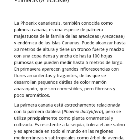
Palmeras (Arecaceae)
La Phoenix canariensis, también conocida como
palmera canaria, es una especie de palmera
majestuosa de la familia de las arecáceas (Arecaceae)
y endémica de las Islas Canarias. Puede alcanzar hasta
20 metros de altura y tiene un tronco fuerte y macizo
con una copa densa y ancha de hasta 100 hojas
plumosas que pueden medir hasta 5 metros de largo.
En primavera aparecen grandes inflorescencias con
flores amarillentas y fragantes, de las que se
desarrollan pequeños dátiles de color marrón
anaranjado, que son comestibles, pero fibrosos y
poco aromáticos.
La palmera canaria está estrechamente relacionada
con la palmera datilera (
Phoenix dactylifera
), pero se
utiliza principalmente como planta ornamental y
cultivada. Es resistente a la sequía, tolera el aire salino
y es apreciada en todo el mundo en las regiones
mediterráneas y subtropicales como árbol de avenida,