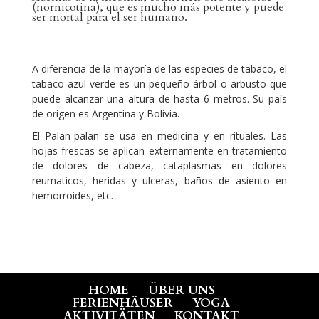
(nornicotina), que es mucho más potente y puede
ser mortal para el ser humano.
A diferencia de la mayoría de las especies de tabaco, el
tabaco azul-verde es un pequeño árbol o arbusto que
puede alcanzar una altura de hasta 6 metros. Su país
de origen es Argentina y Bolivia.
El Palan-palan se usa en medicina y en rituales. Las
hojas frescas se aplican externamente en tratamiento
de dolores de cabeza, cataplasmas en dolores
reumaticos, heridas y ulceras, baños de asiento en
hemorroides, etc.
HOME
ÜBER UNS
FERIENHÄUSER
YOGA
AKTIVITÄTEN
KONTAKT