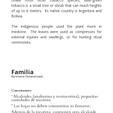
Unlike most other tobacco species, blue-green
tobacco is a small tree or shrub that can reach heights
of up to 6 meters. Its native country is Argentina and
Bolivia.
The Indigenous people used the plant more in
medicine. The leaves were used as compresses for
external injuries and swellings, or for hunting ritual
ceremonies.
Familia
Nicotiana (Solanaceae)
Constituents:
Alcaloides (anabasina y nornicotina), pequeñas
*
cantidades de nicotina
* Las hojas no deben consumirse ni fumarse.
Además de la nicotina, contienen otro alcaloide