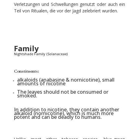
Verletzungen und Schwellungen genutzt oder auch ein
Teil von Ritualen, die vor der Jagd zelebriert wurden.
Family
Nightshade Family (Solanaceae)
Constituents:
alkaloids (anabasine & nornicotine), small
amounts of nicotine
The leaves should not be consumed or
smoked.
In addition to nicotine, they contain another
alkaloid (nornicotine), which is much more
potent and can be deadly to humans.