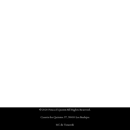
© 2020 Finca el Quinto All Rights Reserved.
Caserio los Quintos 37, 38410 Los Realejos
S/C de Tenerife