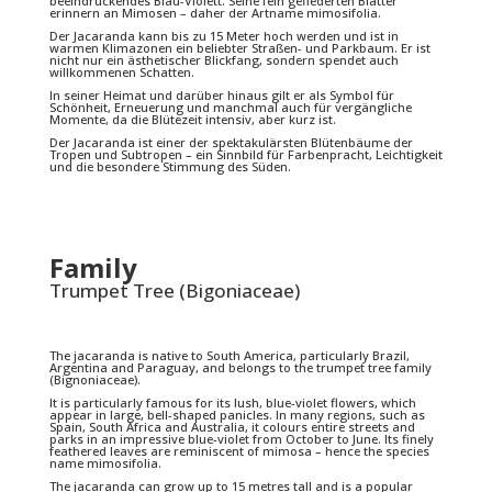
beeindruckendes Blau-Violett. Seine fein gefiederten Blätter
erinnern an Mimosen – daher der Artname mimosifolia.
Der Jacaranda kann bis zu 15 Meter hoch werden und ist in
warmen Klimazonen ein beliebter Straßen- und Parkbaum. Er ist
nicht nur ein ästhetischer Blickfang, sondern spendet auch
willkommenen Schatten.
In seiner Heimat und darüber hinaus gilt er als Symbol für
Schönheit, Erneuerung und manchmal auch für vergängliche
Momente, da die Blütezeit intensiv, aber kurz ist.
Der Jacaranda ist einer der spektakulärsten Blütenbäume der
Tropen und Subtropen – ein Sinnbild für Farbenpracht, Leichtigkeit
und die besondere Stimmung des Süden.
Family
Trumpet Tree (Bigoniaceae)
The jacaranda is native to South America, particularly Brazil,
Argentina and Paraguay, and belongs to the trumpet tree family
(Bignoniaceae).
It is particularly famous for its lush, blue-violet flowers, which
appear in large, bell-shaped panicles. In many regions, such as
Spain, South Africa and Australia, it colours entire streets and
parks in an impressive blue-violet from October to June. Its finely
feathered leaves are reminiscent of mimosa – hence the species
name mimosifolia.
The jacaranda can grow up to 15 metres tall and is a popular