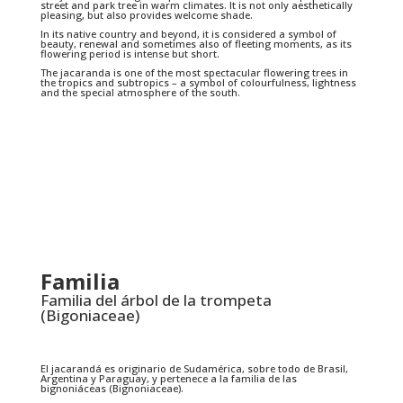
street and park tree in warm climates. It is not only aesthetically
pleasing, but also provides welcome shade.
In its native country and beyond, it is considered a symbol of
beauty, renewal and sometimes also of fleeting moments, as its
flowering period is intense but short.
The jacaranda is one of the most spectacular flowering trees in
the tropics and subtropics – a symbol of colourfulness, lightness
and the special atmosphere of the south.
Familia
Familia del árbol de la trompeta
(Bigoniaceae)
El jacarandá es originario de Sudamérica, sobre todo de Brasil,
Argentina y Paraguay, y pertenece a la familia de las
bignoniáceas (Bignoniaceae).