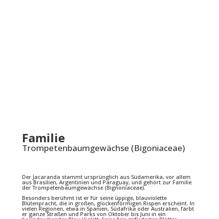
Familie
Trompetenbaumgewächse (Bigoniaceae)
Der Jacaranda stammt ursprünglich aus Südamerika, vor allem
aus Brasilien, Argentinien und Paraguay, und gehört zur Familie
der Trompetenbaumgewächse (Bignoniaceae).
Besonders berühmt ist er für seine üppige, blauviolette
Blütenpracht, die in großen, glockenförmigen Rispen erscheint. In
vielen Regionen, etwa in Spanien, Südafrika oder Australien, färbt
er ganze Straßen und Parks von Oktober bis Juni in ein