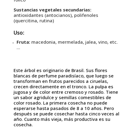
Sustancias vegetales secundarias:
antioxidantes (antocianos), polifenoles
(quercitina, rutina)
Uso:
Fruta:
macedonia, mermelada, jalea, vino, etc.
…
Este árbol es originario de Brasil. Sus flores
blancas de perfume paradisíaco, que luego se
transforman en frutos parecidos a ciruelas,
crecen directamente en el tronco. La pulpa es
jugosa y de color entre cremoso y rosado. Tiene
un sabor agridulce y semillas comestibles de
color rosado. La primera cosecha no puede
esperarse hasta pasados de 8 a 10 años. Pero
después se puede cosechar hasta cinco veces al
año. Cuanto más vieja, más productiva es su
cosecha.