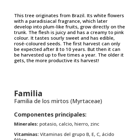
This tree originates from Brazil. Its white flowers
with a paradisiacal fragrance, which later
develop into plum-like fruits, grow directly on the
trunk. The flesh is juicy and has a creamy to pink
colour. It tastes sourly sweet and has edible,
rosé-coloured seeds. The first harvest can only
be expected after 8 to 10 years. But then it can
be harvested up to five times a year. The older it
gets, the more productive its harvest!
Familia
Familia de los mirtos (Myrtaceae)
Componentes principales:
Minerales:
potasio, calcio, hierro, zinc
Vitaminas:
Vitaminas del grupo B, E, C, ácido
fólico