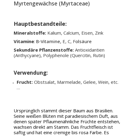
Myrtengewächse (Myrtaceae)
Hauptbestandteile:
Mineralstoffe:
Kalium, Calcium, Eisen, Zink
Vitamine
:
B-Vitamine,
E, C, F
olsäure
Sekundäre Pflanzenstoffe:
Antioxidantien
(Anthycyane), Polyphenole (Quercitin, Rutin)
Verwendung:
Frucht:
Obstsalat, Marmelade, Gelee, Wein, etc.
…
Ursprünglich stammt dieser Baum aus Brasilien.
Seine weißen Blüten mit paradiesischem Duft, aus
denen später Pflaumenähnliche Früchte entstehen,
wachsen direkt am Stamm. Das Fruchtfleisch ist
saftig und hat eine cremige bis rosa Farbe. Es